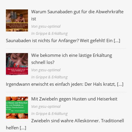
Warum Saunabaden gut für die Abwehrkräfte
ist
Von gesu-optimal
In Grippe & Erkältung
Saunabaden ist nichts für Anfänger? Weit gefehlt! Ein
[…]
Wie bekomme ich eine lästige Erkältung
schnell los?
Von gesu-optimal
In Grippe & Erkältung
Irgendwann erwischt es einfach jeden: Der Hals kratzt,
[…]
Mit Zwiebeln gegen Husten und Heiserkeit
Von gesu-optimal
In Grippe & Erkältung
Zwiebeln sind wahre Alleskönner. Traditionell
helfen
[…]