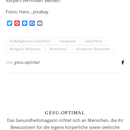
Körpers verhindert werden.
Fotos: Hans , pixabay
Twitter
Pinterest
Messenger
Facebook
Email
Auffälligkeiten Leberfleck
Hautkrebs
Leberfleck
Malignes Melanom
Muttermal
schwarzer Hautkrebs
Von
gesu-optimal
GESU-OPTIMAL
Das Gesundheitsmagazin richtet sich an Menschen, die ihr
Bewusstsein für die eigene körperliche sowie seelische