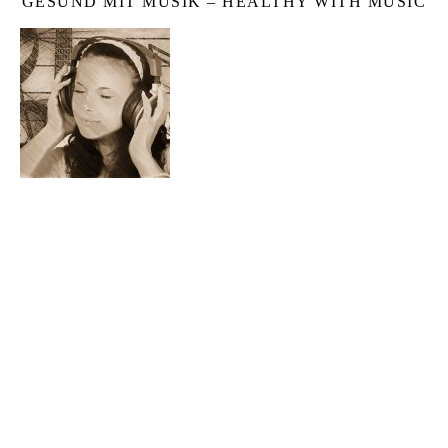
GESUND MIT MUSIK – HEALTHY WITH MUSIC