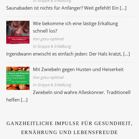
In Grippe & Erkältung
Saunabaden ist nichts für Anfänger? Weit gefehlt! Ein
[…]
Wie bekomme ich eine lästige Erkältung
schnell los?
Von gesu-optimal
In Grippe & Erkältung
Irgendwann erwischt es einfach jeden: Der Hals kratzt,
[…]
Mit Zwiebeln gegen Husten und Heiserkeit
Von gesu-optimal
In Grippe & Erkältung
Zwiebeln sind wahre Alleskönner. Traditionell
helfen
[…]
GANZHEITLICHE IMPULSE FÜR GESUNDHEIT,
ERNÄHRUNG UND LEBENSFREUDE