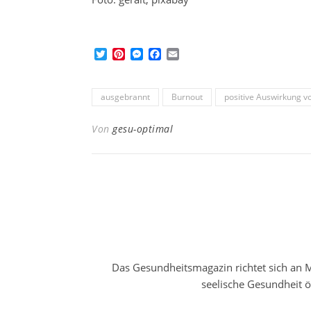
Twitter
Pinterest
Messenger
Facebook
Email
ausgebrannt
Burnout
positive Auswirkung
Von
gesu-optimal
Das Gesundheitsmagazin richtet sich an M
seelische Gesundheit 