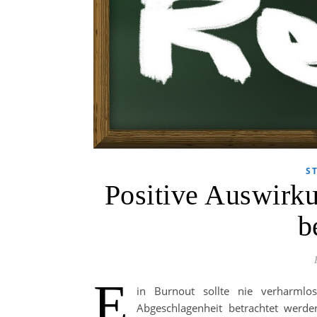
S
Positive Auswir
b
E
in Burnout sollte nie verharml
Abgeschlagenheit betrachtet werd