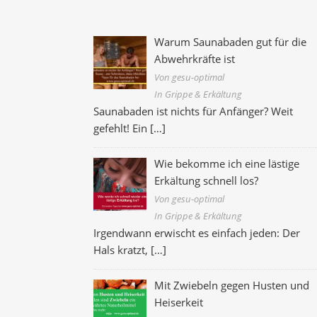
Warum Saunabaden gut für die
Abwehrkräfte ist
Von gesu-optimal
In Grippe & Erkältung
Saunabaden ist nichts für Anfänger? Weit
gefehlt! Ein
[…]
Wie bekomme ich eine lästige
Erkältung schnell los?
Von gesu-optimal
In Grippe & Erkältung
Irgendwann erwischt es einfach jeden: Der
Hals kratzt,
[…]
Mit Zwiebeln gegen Husten und
Heiserkeit