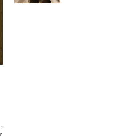
bei Burnout
ne
on