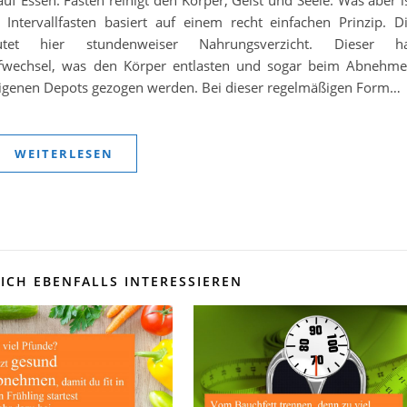
auf Essen. Fasten reinigt den Körper, Geist und Seele. Was aber i
? Intervallfasten basiert auf einem recht einfachen Prinzip. D
tet hier stundenweiser Nahrungsverzicht. Dieser h
ffwechsel, was den Körper entlasten und sogar beim Abnehm
eigenen Depots gezogen werden. Bei dieser regelmäßigen Form…
WEITERLESEN
ICH EBENFALLS INTERESSIEREN