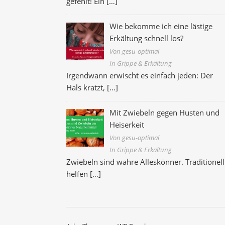
gefehlt! Ein
[…]
Wie bekomme ich eine lästige
Erkältung schnell los?
Von gesu-optimal
In Grippe & Erkältung
Irgendwann erwischt es einfach jeden: Der
Hals kratzt,
[…]
Mit Zwiebeln gegen Husten und
Heiserkeit
Von gesu-optimal
In Grippe & Erkältung
Zwiebeln sind wahre Alleskönner. Traditionell
helfen
[…]