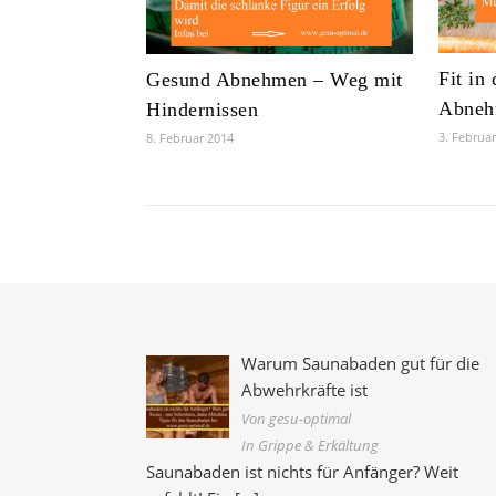
Fit in
Gesund Abnehmen – Weg mit
Abne
Hindernissen
3. Februa
8. Februar 2014
Warum Saunabaden gut für die
Abwehrkräfte ist
Von gesu-optimal
In Grippe & Erkältung
Saunabaden ist nichts für Anfänger? Weit