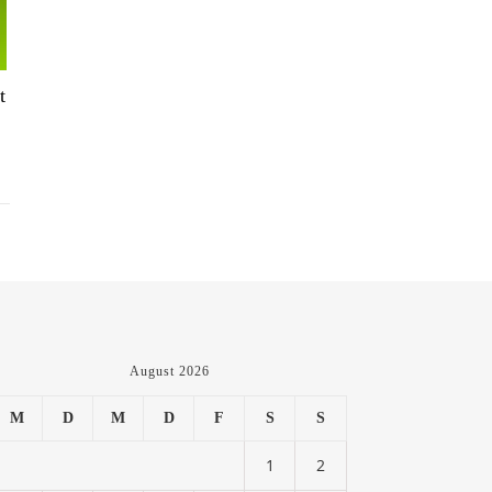
t
August 2026
M
D
M
D
F
S
S
1
2