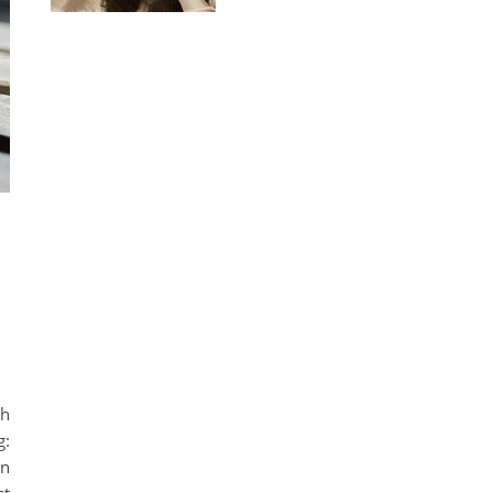
llfasten
ch
g:
en