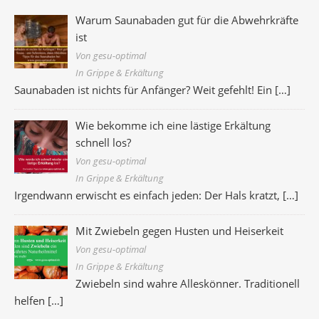
Warum Saunabaden gut für die Abwehrkräfte
ist
Von gesu-optimal
In Grippe & Erkältung
Saunabaden ist nichts für Anfänger? Weit gefehlt! Ein
[…]
Wie bekomme ich eine lästige Erkältung
schnell los?
Von gesu-optimal
In Grippe & Erkältung
Irgendwann erwischt es einfach jeden: Der Hals kratzt,
[…]
Mit Zwiebeln gegen Husten und Heiserkeit
Von gesu-optimal
In Grippe & Erkältung
Zwiebeln sind wahre Alleskönner. Traditionell
helfen
[…]