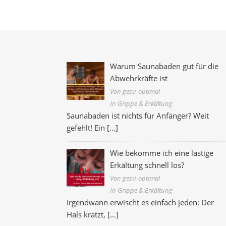
Warum Saunabaden gut für die
Abwehrkräfte ist
Von gesu-optimal
In Grippe & Erkältung
Saunabaden ist nichts für Anfänger? Weit
gefehlt! Ein
[…]
Wie bekomme ich eine lästige
Erkältung schnell los?
Von gesu-optimal
In Grippe & Erkältung
Irgendwann erwischt es einfach jeden: Der
Hals kratzt,
[…]