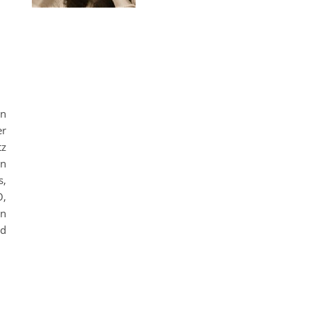
tz
en
er
tz
in
s,
O,
en
nd