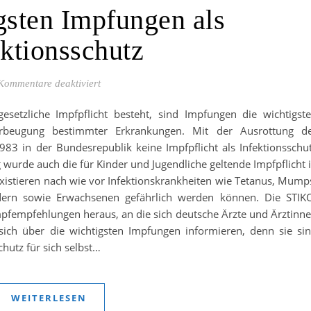
gsten Impfungen als
ektionsschutz
für Die wichtigsten Impfungen als Infektionsschu
Kommentare deaktiviert
setzliche Impfpflicht besteht, sind Impfungen die wichtigst
beugung bestimmter Erkrankungen. Mit der Ausrottung d
983 in der Bundesrepublik keine Impfpflicht als Infektionsschu
wurde auch die für Kinder und Jugendliche geltende Impfpflicht 
istieren nach wie vor Infektionskrankheiten wie Tetanus, Mump
dern sowie Erwachsenen gefährlich werden können. Die STIK
pfempfehlungen heraus, an die sich deutsche Ärzte und Ärztinn
sich über die wichtigsten Impfungen informieren, denn sie si
hutz für sich selbst…
WEITERLESEN