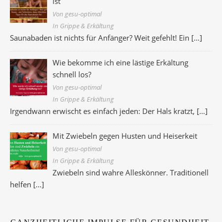
ist
Von gesu-optimal
In Grippe & Erkältung
Saunabaden ist nichts für Anfänger? Weit gefehlt! Ein
[…]
Wie bekomme ich eine lästige Erkältung
schnell los?
Von gesu-optimal
In Grippe & Erkältung
Irgendwann erwischt es einfach jeden: Der Hals kratzt,
[…]
Mit Zwiebeln gegen Husten und Heiserkeit
Von gesu-optimal
In Grippe & Erkältung
Zwiebeln sind wahre Alleskönner. Traditionell
helfen
[…]