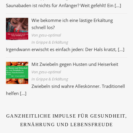
Saunabaden ist nichts für Anfänger? Weit gefehlt! Ein
[…]
Wie bekomme ich eine lästige Erkältung
schnell los?
Von gesu-optimal
In Grippe & Erkältung
Irgendwann erwischt es einfach jeden: Der Hals kratzt,
[…]
Mit Zwiebeln gegen Husten und Heiserkeit
Von gesu-optimal
In Grippe & Erkältung
Zwiebeln sind wahre Alleskönner. Traditionell
helfen
[…]
GANZHEITLICHE IMPULSE FÜR GESUNDHEIT,
ERNÄHRUNG UND LEBENSFREUDE