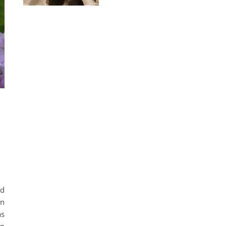
e Firmenfeier
nd
en
as
in