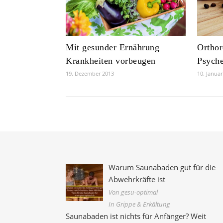
Mit gesunder Ernährung
Orthor
Krankheiten vorbeugen
Psyche
19. Dezember 2013
10. Janua
Warum Saunabaden gut für die
Abwehrkräfte ist
Von gesu-optimal
In Grippe & Erkältung
Saunabaden ist nichts für Anfänger? Weit