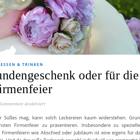
ESSEN & TRINKEN
undengeschenk oder für die
irmenfeier
für Firmentorte als Kundengeschenk oder für di
Kommentare deaktiviert
r Süßes mag, kann solch Leckereien kaum widerstehen. Gru
sten Firmenfeier zu präsentieren. Insbesondere zu speziell
 Firmenfeiern wie Abschied oder Jubiläum ist eine eigens für d
erei. Und da das süße Backwerk sowohl individuell wie einzigartig 