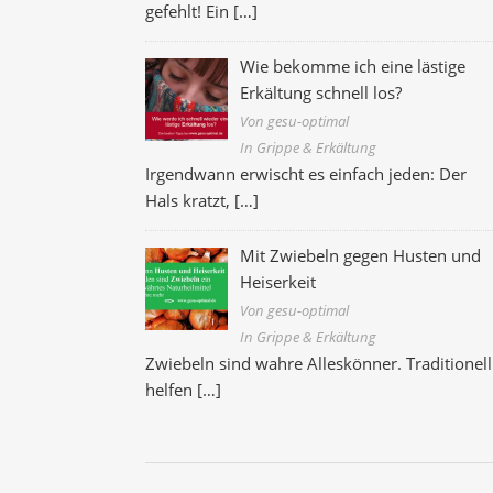
gefehlt! Ein
[…]
Wie bekomme ich eine lästige
Erkältung schnell los?
Von gesu-optimal
In Grippe & Erkältung
Irgendwann erwischt es einfach jeden: Der
Hals kratzt,
[…]
Mit Zwiebeln gegen Husten und
Heiserkeit
Von gesu-optimal
In Grippe & Erkältung
Zwiebeln sind wahre Alleskönner. Traditionell
helfen
[…]