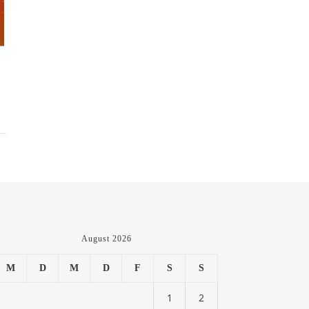
August 2026
M
D
M
D
F
S
S
1
2