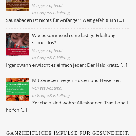
Von gesu-optimal
In Grippe & Erkältung
Saunabaden ist nichts für Anfänger? Weit gefehlt! Ein
[…]
Wie bekomme ich eine lästige Erkältung
schnell los?
Von gesu-optimal
In Grippe & Erkältung
Irgendwann erwischt es einfach jeden: Der Hals kratzt,
[…]
Mit Zwiebeln gegen Husten und Heiserkeit
Von gesu-optimal
In Grippe & Erkältung
Zwiebeln sind wahre Alleskönner. Traditionell
helfen
[…]
GANZHEITLICHE IMPULSE FÜR GESUNDHEIT,