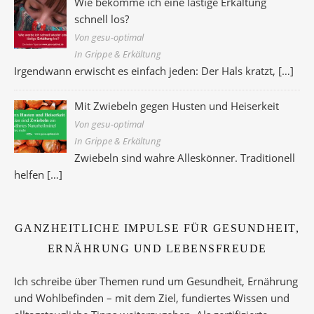
Wie bekomme ich eine lästige Erkältung
schnell los?
Von gesu-optimal
In Grippe & Erkältung
Irgendwann erwischt es einfach jeden: Der Hals kratzt,
[…]
Mit Zwiebeln gegen Husten und Heiserkeit
Von gesu-optimal
In Grippe & Erkältung
Zwiebeln sind wahre Alleskönner. Traditionell
helfen
[…]
GANZHEITLICHE IMPULSE FÜR GESUNDHEIT,
ERNÄHRUNG UND LEBENSFREUDE
Ich schreibe über Themen rund um Gesundheit, Ernährung
und Wohlbefinden – mit dem Ziel, fundiertes Wissen und