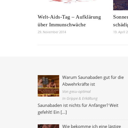
Welt-Aids-Tag – Aufklärung
Sonnen
über Immunschwäche
schädi
29. November 2014
19. April 
Warum Saunabaden gut für die
Abwehrkräfte ist
Von gesu-optimal
In Grippe & Erkältung
Saunabaden ist nichts für Anfänger? Weit
gefehlt! Ein
[…]
Wie bekomme ich eine lästige