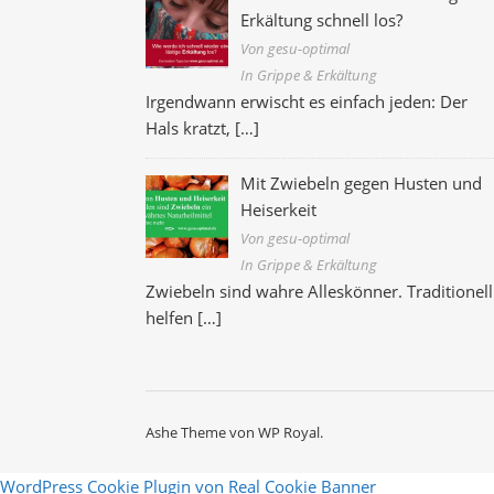
Erkältung schnell los?
Von gesu-optimal
In Grippe & Erkältung
Irgendwann erwischt es einfach jeden: Der
Hals kratzt,
[…]
Mit Zwiebeln gegen Husten und
Heiserkeit
Von gesu-optimal
In Grippe & Erkältung
Zwiebeln sind wahre Alleskönner. Traditionell
helfen
[…]
Ashe Theme von
WP Royal
.
WordPress Cookie Plugin von Real Cookie Banner