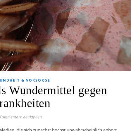
UNDHEIT & VORSORGE
ls Wundermittel gegen
rankheiten
für Kakerlaken als Wundermittel gegen Krankhe
Kommentare deaktiviert
 Medien, die sich zunächst höchst unwahrscheinlich anhört.