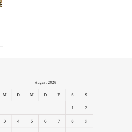
August 2026
M
D
M
D
F
S
S
1
2
3
4
5
6
7
8
9