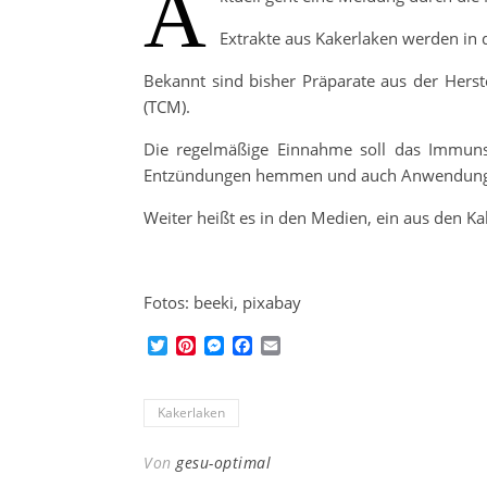
A
Extrakte aus Kakerlaken werden in d
Bekannt sind bisher Präparate aus der Herst
(TCM).
Die regelmäßige Einnahme soll das Immuns
Entzündungen hemmen und auch Anwendung
Weiter heißt es in den Medien, ein aus den Ka
Fotos: beeki, pixabay
Twitter
Pinterest
Messenger
Facebook
Email
Kakerlaken
Von
gesu-optimal