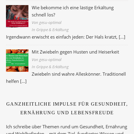
Wie bekomme ich eine lästige Erkältung
schnell los?
Von gesu-optimal
In Grippe & Erkältung
Irgendwann erwischt es einfach jeden: Der Hals kratzt,
[…]
Mit Zwiebeln gegen Husten und Heiserkeit
Von gesu-optimal
In Grippe & Erkältung
Zwiebeln sind wahre Alleskönner. Traditionell
helfen
[…]
GANZHEITLICHE IMPULSE FÜR GESUNDHEIT,
ERNÄHRUNG UND LEBENSFREUDE
Ich schreibe über Themen rund um Gesundheit, Ernährung
und Wohlbefinden – mit dem Ziel, fundiertes Wissen und