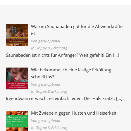
Warum Saunabaden gut für die Abwehrkräfte
ist
Von gesu-optimal
In Grippe & Erkältung
Saunabaden ist nichts für Anfänger? Weit gefehlt! Ein
[…]
Wie bekomme ich eine lästige Erkältung
schnell los?
Von gesu-optimal
In Grippe & Erkältung
Irgendwann erwischt es einfach jeden: Der Hals kratzt,
[…]
Mit Zwiebeln gegen Husten und Heiserkeit
Von gesu-optimal
In Grippe & Erkältung