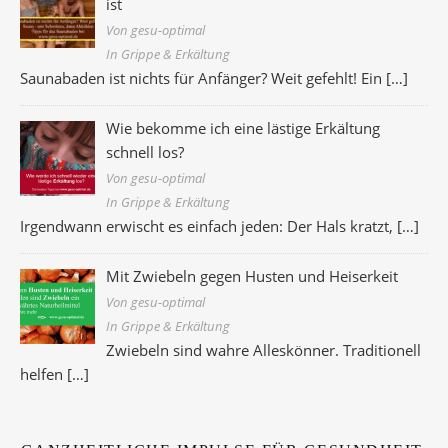
ist
Von gesu-optimal
In Grippe & Erkältung
Saunabaden ist nichts für Anfänger? Weit gefehlt! Ein
[…]
Wie bekomme ich eine lästige Erkältung
schnell los?
Von gesu-optimal
In Grippe & Erkältung
Irgendwann erwischt es einfach jeden: Der Hals kratzt,
[…]
Mit Zwiebeln gegen Husten und Heiserkeit
Von gesu-optimal
In Grippe & Erkältung
Zwiebeln sind wahre Alleskönner. Traditionell
helfen
[…]