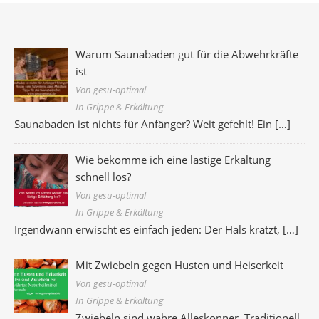
Warum Saunabaden gut für die Abwehrkräfte
ist
Von gesu-optimal
In Grippe & Erkältung
Saunabaden ist nichts für Anfänger? Weit gefehlt! Ein
[…]
Wie bekomme ich eine lästige Erkältung
schnell los?
Von gesu-optimal
In Grippe & Erkältung
Irgendwann erwischt es einfach jeden: Der Hals kratzt,
[…]
Mit Zwiebeln gegen Husten und Heiserkeit
Von gesu-optimal
In Grippe & Erkältung
Zwiebeln sind wahre Alleskönner. Traditionell