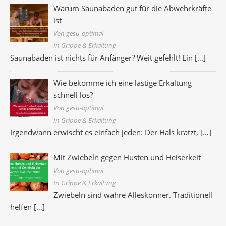
Warum Saunabaden gut für die Abwehrkräfte
ist
Von gesu-optimal
In Grippe & Erkältung
Saunabaden ist nichts für Anfänger? Weit gefehlt! Ein
[…]
Wie bekomme ich eine lästige Erkältung
schnell los?
Von gesu-optimal
In Grippe & Erkältung
Irgendwann erwischt es einfach jeden: Der Hals kratzt,
[…]
Mit Zwiebeln gegen Husten und Heiserkeit
Von gesu-optimal
In Grippe & Erkältung
Zwiebeln sind wahre Alleskönner. Traditionell
helfen
[…]