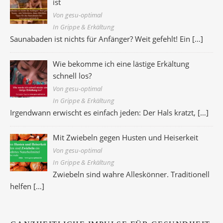
ist
Von gesu-optimal
In Grippe & Erkältung
Saunabaden ist nichts für Anfänger? Weit gefehlt! Ein
[…]
Wie bekomme ich eine lästige Erkältung
schnell los?
Von gesu-optimal
In Grippe & Erkältung
Irgendwann erwischt es einfach jeden: Der Hals kratzt,
[…]
Mit Zwiebeln gegen Husten und Heiserkeit
Von gesu-optimal
In Grippe & Erkältung
Zwiebeln sind wahre Alleskönner. Traditionell
helfen
[…]