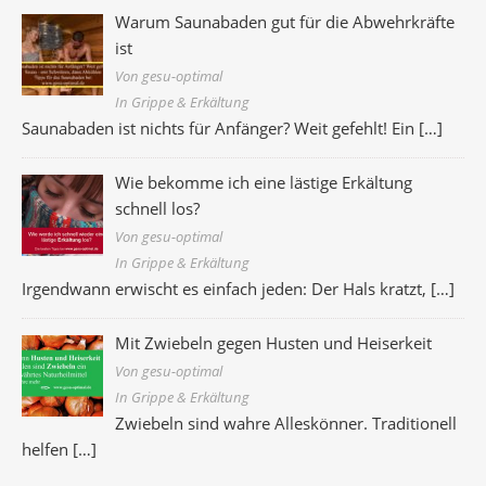
Warum Saunabaden gut für die Abwehrkräfte
ist
Von gesu-optimal
In Grippe & Erkältung
Saunabaden ist nichts für Anfänger? Weit gefehlt! Ein
[…]
Wie bekomme ich eine lästige Erkältung
schnell los?
Von gesu-optimal
In Grippe & Erkältung
Irgendwann erwischt es einfach jeden: Der Hals kratzt,
[…]
Mit Zwiebeln gegen Husten und Heiserkeit
Von gesu-optimal
In Grippe & Erkältung
Zwiebeln sind wahre Alleskönner. Traditionell
helfen
[…]