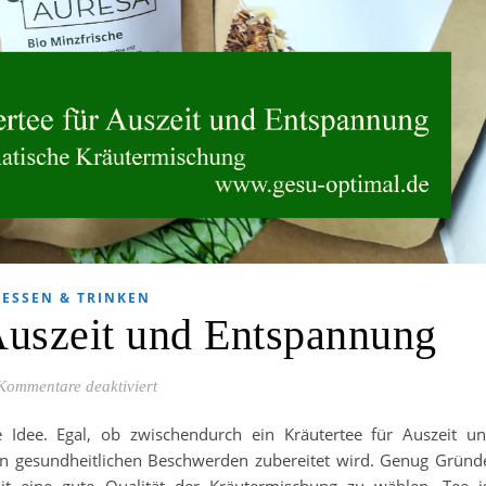
ESSEN & TRINKEN
 Auszeit und Entspannung
für Kräutertee für Auszeit und Entspannung
Kommentare deaktiviert
 Idee. Egal, ob zwischendurch ein Kräutertee für Auszeit u
n gesundheitlichen Beschwerden zubereitet wird. Genug Gründ
 eine gute Qualität der Kräutermischung zu wählen. Tee i