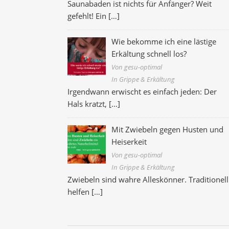
Saunabaden ist nichts für Anfänger? Weit
gefehlt! Ein
[…]
Wie bekomme ich eine lästige
Erkältung schnell los?
Von gesu-optimal
In Grippe & Erkältung
Irgendwann erwischt es einfach jeden: Der
Hals kratzt,
[…]
Mit Zwiebeln gegen Husten und
Heiserkeit
Von gesu-optimal
In Grippe & Erkältung
Zwiebeln sind wahre Alleskönner. Traditionell
helfen
[…]