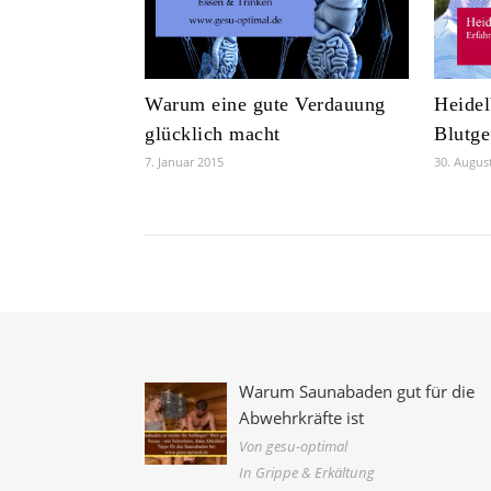
Warum eine gute Verdauung
Heidel
glücklich macht
Blutge
7. Januar 2015
30. Augus
Warum Saunabaden gut für die
Abwehrkräfte ist
Von gesu-optimal
In Grippe & Erkältung