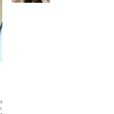
nd
e,
st