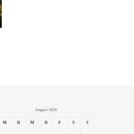
August 2026
M
D
M
D
F
S
S