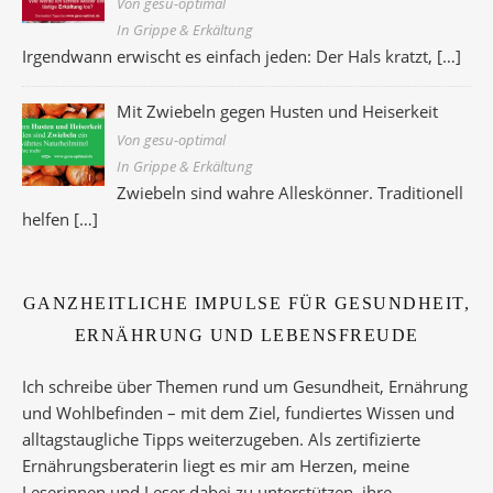
Von gesu-optimal
In Grippe & Erkältung
Irgendwann erwischt es einfach jeden: Der Hals kratzt,
[…]
Mit Zwiebeln gegen Husten und Heiserkeit
Von gesu-optimal
In Grippe & Erkältung
Zwiebeln sind wahre Alleskönner. Traditionell
helfen
[…]
GANZHEITLICHE IMPULSE FÜR GESUNDHEIT,
ERNÄHRUNG UND LEBENSFREUDE
Ich schreibe über Themen rund um Gesundheit, Ernährung
und Wohlbefinden – mit dem Ziel, fundiertes Wissen und
alltagstaugliche Tipps weiterzugeben. Als zertifizierte
Ernährungsberaterin liegt es mir am Herzen, meine
Leserinnen und Leser dabei zu unterstützen, ihre