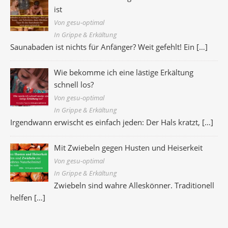
ist
Von gesu-optimal
In Grippe & Erkältung
Saunabaden ist nichts für Anfänger? Weit gefehlt! Ein
[…]
Wie bekomme ich eine lästige Erkältung
schnell los?
Von gesu-optimal
In Grippe & Erkältung
Irgendwann erwischt es einfach jeden: Der Hals kratzt,
[…]
Mit Zwiebeln gegen Husten und Heiserkeit
Von gesu-optimal
In Grippe & Erkältung
Zwiebeln sind wahre Alleskönner. Traditionell
helfen
[…]