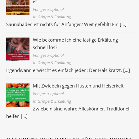
ist
Von gesu-optimal
In Grippe & Erkältung
Saunabaden ist nichts für Anfänger? Weit gefehlt! Ein
[…]
Wie bekomme ich eine lästige Erkältung
schnell los?
Von gesu-optimal
In Grippe & Erkältung
Irgendwann erwischt es einfach jeden: Der Hals kratzt,
[…]
Mit Zwiebeln gegen Husten und Heiserkeit
Von gesu-optimal
In Grippe & Erkältung
Zwiebeln sind wahre Alleskönner. Traditionell
helfen
[…]