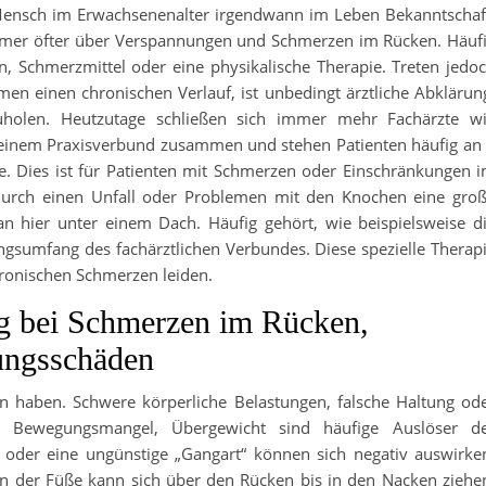
Mensch im Erwachsenenalter irgendwann im Leben Bekanntschaf
immer öfter über Verspannungen und Schmerzen im Rücken. Häuf
Schmerzmittel oder eine physikalische Therapie. Treten jedo
n einen chronischen Verlauf, ist unbedingt ärztliche Abklärun
holen. Heutzutage schließen sich immer mehr Fachärzte w
 einem Praxisverbund zusammen und stehen Patienten häufig an
e. Dies ist für Patienten mit Schmerzen oder Einschränkungen 
urch einen Unfall oder Problemen mit den Knochen eine gro
an hier unter einem Dach. Häufig gehört, wie beispielsweise d
ngsumfang des fachärztlichen Verbundes. Diese spezielle Therap
hronischen Schmerzen leiden.
g bei Schmerzen im Rücken,
ungsschäden
 haben. Schwere körperliche Belastungen, falsche Haltung od
 Bewegungsmangel, Übergewicht sind häufige Auslöser d
 oder eine ungünstige „Gangart“ können sich negativ auswirke
en der Füße kann sich über den Rücken bis in den Nacken ziehe