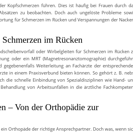
der Kopfschmerzen führen. Dies ist häufig bei Frauen durch d
Absätzen zu beobachten. Doch auch ungelöste Probleme sow
wortung für Schmerzen im Rücken und Verspannungen der Nacke
ld Schmerzen im Rücken
dscheibenvorfall oder Wirbelgleiten für Schmerzen im Rücken 
chung oder ein MRT (Magnetresonanztomographie) durchgeführ
d gegebenenfalls Weiterleitung an Fachärzte der entsprechend
 Ärzte in einem Praxisverbund bieten können. So gehört z. B. neb
ch die schnelle Einbindung von Spezialdisziplinen wie Hand- u
e Behandlung von Arbeitsunfällen in die ärztliche Fachkompete
n – Von der Orthopädie zur
 ein Orthopäde der richtige Ansprechpartner. Doch was, wenn si