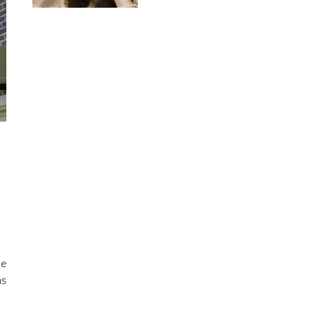
die oder Osteologie?
he
as