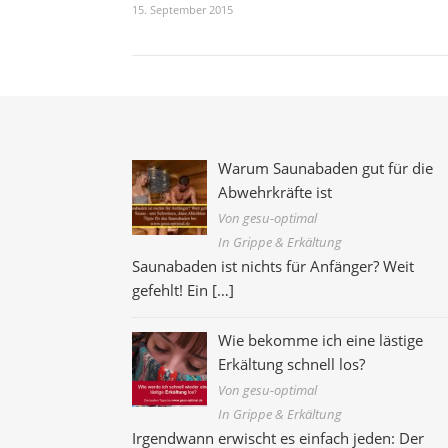
15. September 2015
Warum Saunabaden gut für die
Abwehrkräfte ist
Von gesu-optimal
In Grippe & Erkältung
Saunabaden ist nichts für Anfänger? Weit
gefehlt! Ein
[…]
Wie bekomme ich eine lästige
Erkältung schnell los?
Von gesu-optimal
In Grippe & Erkältung
Irgendwann erwischt es einfach jeden: Der