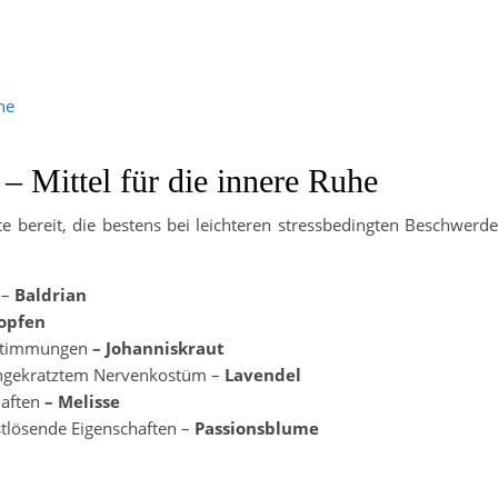
ne
– Mittel für die innere Ruhe
ate bereit, die bestens bei leichteren stressbedingten Beschwerd
 –
Baldrian
opfen
rstimmungen
– Johanniskraut
angekratztem Nervenkostüm
–
Lavendel
aften
– Melisse
stlösende Eigenschaften –
Passionsblume