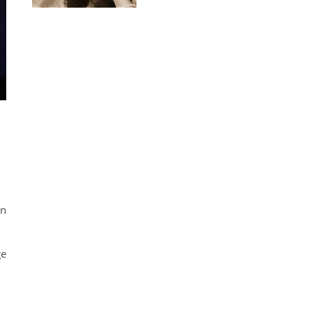
nn
ge