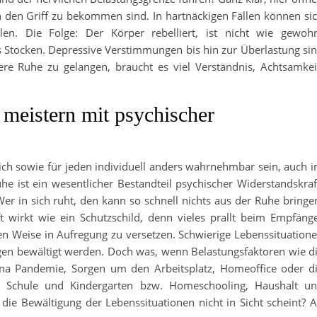
 in den Griff zu bekommen sind. In hartnäckigen Fällen können si
len. Die Folge: Der Körper rebelliert, ist nicht wie gewoh
ns Stocken. Depressive Verstimmungen bis hin zur Überlastung si
ere Ruhe zu gelangen, braucht es viel Verständnis, Achtsamkei
 meistern mit psychischer
ich sowie für jeden individuell anders wahrnehmbar sein, auch 
e ist ein wesentlicher Bestandteil psychischer Widerstandskraf
r in sich ruht, den kann so schnell nichts aus der Ruhe bringe
t wirkt wie ein Schutzschild, denn vieles prallt beim Empfäng
en Weise in Aufregung zu versetzen. Schwierige Lebenssituation
gen bewältigt werden. Doch was, wenn Belastungsfaktoren wie d
na Pandemie, Sorgen um den Arbeitsplatz, Homeoffice oder d
in Schule und Kindergarten bzw. Homeschooling, Haushalt u
die Bewältigung der Lebenssituationen nicht in Sicht scheint? 