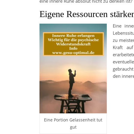
eine innere Ruhe absolut nicht zu denken ist?
Eigene Ressourcen stärke
Eine inne
Lebenssit
zu meiste
Kraft au
erarbeite
eventuelle
gebraucht
den inner
Eine Portion Gelassenheit tut
gut