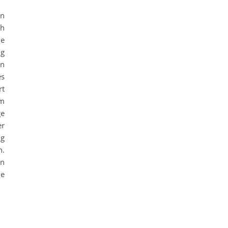
en
ch
he
ng
en
es
rt
um
ge
er
ng
n.
en
le