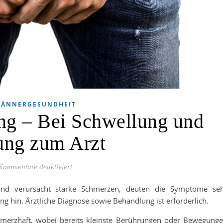
ÄNNERGESUNDHEIT
g – Bei Schwellung und
ung zum Arzt
für Hodenentzündung – Bei Schwellung und Röt
Kommentare deaktiviert
und verursacht starke Schmerzen, deuten die Symptome se
 hin. Ärztliche Diagnose sowie Behandlung ist erforderlich.
merzhaft, wobei bereits kleinste Berührungen oder Bewegung