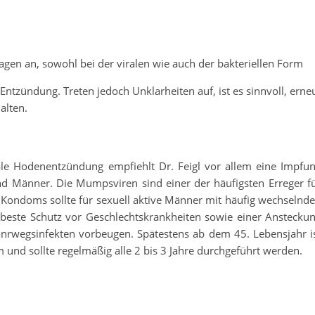
agen an, sowohl bei der viralen wie auch der bakteriellen Form
ntzündung. Treten jedoch Unklarheiten auf, ist es sinnvoll, erne
alten.
e Hodenentzündung empfiehlt Dr. Feigl vor allem eine Impfu
 Männer. Die Mumpsviren sind einer der häufigsten Erreger f
 Kondoms sollte für sexuell aktive Männer mit häufig wechselnd
er beste Schutz vor Geschlechtskrankheiten sowie einer Anstecku
nrwegsinfekten vorbeugen. Spätestens ab dem 45. Lebensjahr i
 und sollte regelmäßig alle 2 bis 3 Jahre durchgeführt werden.