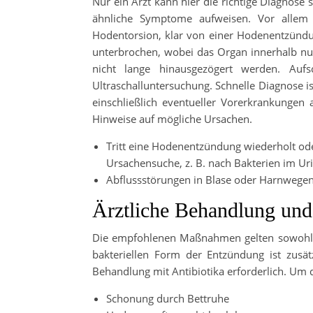
Nur ein Arzt kann hier die richtige Diagnose
ähnliche Symptome aufweisen. Vor allem 
Hodentorsion, klar von einer Hodenentzündu
unterbrochen, wobei das Organ innerhalb nu
nicht lange hinausgezögert werden. Auf
Ultraschalluntersuchung. Schnelle Diagnose i
einschließlich eventueller Vorerkrankungen
Hinweise auf mögliche Ursachen.
Tritt eine Hodenentzündung wiederholt oder
Ursachensuche, z. B. nach Bakterien im Ur
Abflussstörungen in Blase oder Harnwegen
Ärztliche Behandlung und
Die empfohlenen Maßnahmen gelten sowohl fü
bakteriellen Form der Entzündung ist zusät
Behandlung mit Antibiotika erforderlich. Um
Schonung durch Bettruhe