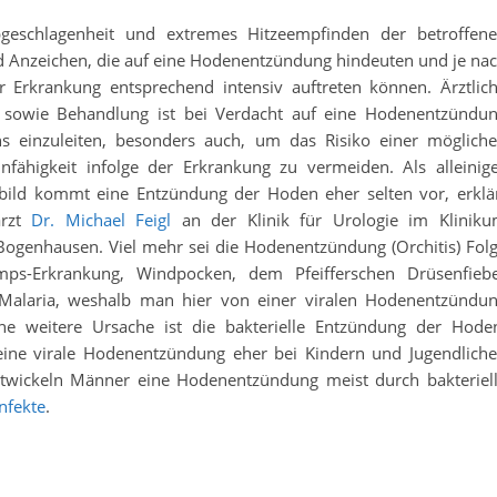
bgeschlagenheit und extremes Hitzeempfinden der betroffen
 Anzeichen, die auf eine Hodenentzündung hindeuten und je na
r Erkrankung entsprechend intensiv auftreten können. Ärztlic
 sowie Behandlung ist bei Verdacht auf eine Hodenentzündu
ns einzuleiten, besonders auch, um das Risiko einer möglich
fähigkeit infolge der Erkrankung zu vermeiden. Als alleinig
bild kommt eine Entzündung der Hoden eher selten vor, erklä
arzt
Dr. Michael Feigl
an der Klinik für Urologie im Klinik
genhausen. Viel mehr sei die Hodenentzündung (Orchitis) Fol
ps-Erkrankung, Windpocken, dem Pfeifferschen Drüsenfieb
Malaria, weshalb man hier von einer viralen Hodenentzündu
ine weitere Ursache ist die bakterielle Entzündung der Hode
ine virale Hodenentzündung eher bei Kindern und Jugendlich
entwickeln Männer eine Hodenentzündung meist durch bakteriel
nfekte
.