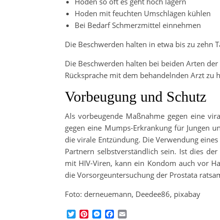
Hoden so oft es geht hoch lagern
Hoden mit feuchten Umschlägen kühlen
Bei Bedarf Schmerzmittel einnehmen
Die Beschwerden halten in etwa bis zu zehn T
Die Beschwerden halten bei beiden Arten der E
Rücksprache mit dem behandelnden Arzt zu h
Vorbeugung und Schutz
Als vorbeugende Maßnahme gegen eine viral
gegen eine Mumps-Erkrankung für Jungen und
die virale Entzündung. Die Verwendung eines
Partnern selbstverständlich sein. Ist dies d
mit HIV-Viren, kann ein Kondom auch vor Ha
die Vorsorgeuntersuchung der Prostata ratsam
Foto: derneuemann, Deedee86, pixabay
Twitter
Pinterest
Messenger
Facebook
Email