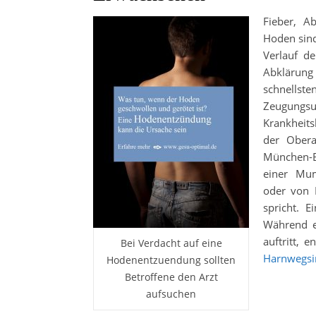
Fieber, A
Hoden sind
Verlauf de
Abklärung
schnellste
Zeugungsun
Krankheits
der Ober
München-Bo
einer Mum
oder von 
spricht. E
Während e
auftritt, 
Bei Verdacht auf eine
Harnwegsi
Hodenentzuendung sollten
Betroffene den Arzt
aufsuchen