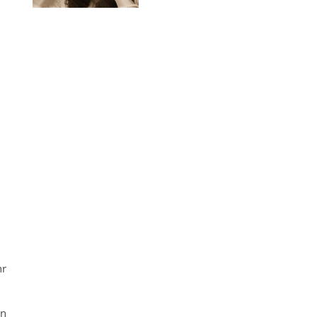
ung zum Arzt
hr
en