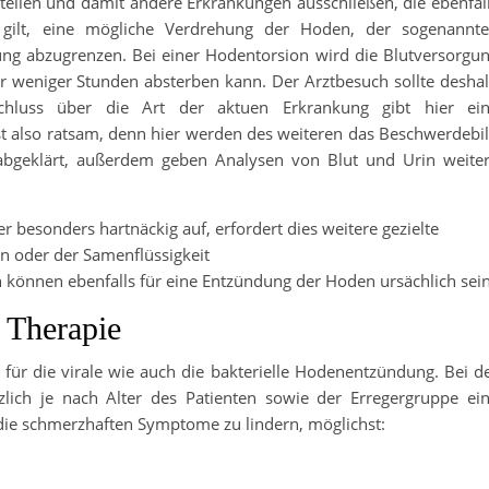
 stellen und damit andere Erkrankungen ausschließen, die ebenfal
gilt, eine mögliche Verdrehung der Hoden, der sogenannt
ng abzugrenzen. Bei einer Hodentorsion wird die Blutversorgu
r weniger Stunden absterben kann. Der Arztbesuch sollte desha
schluss über die Art der aktuen Erkrankung gibt hier ei
st also ratsam, denn hier werden des weiteren das Beschwerdebi
 abgeklärt, außerdem geben Analysen von Blut und Urin weite
 besonders hartnäckig auf, erfordert dies weitere gezielte
in oder der Samenflüssigkeit
 können ebenfalls für eine Entzündung der Hoden ursächlich sei
 Therapie
r die virale wie auch die bakterielle Hodenentzündung. Bei d
zlich je nach Alter des Patienten sowie der Erregergruppe ei
 die schmerzhaften Symptome zu lindern, möglichst: