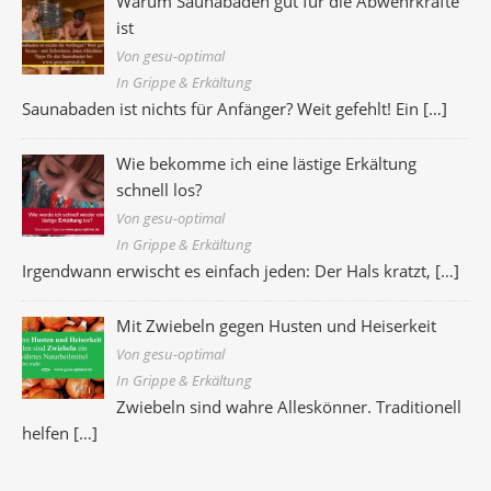
Warum Saunabaden gut für die Abwehrkräfte
ist
Von gesu-optimal
In Grippe & Erkältung
Saunabaden ist nichts für Anfänger? Weit gefehlt! Ein
[…]
Wie bekomme ich eine lästige Erkältung
schnell los?
Von gesu-optimal
In Grippe & Erkältung
Irgendwann erwischt es einfach jeden: Der Hals kratzt,
[…]
Mit Zwiebeln gegen Husten und Heiserkeit
Von gesu-optimal
In Grippe & Erkältung
Zwiebeln sind wahre Alleskönner. Traditionell
helfen
[…]