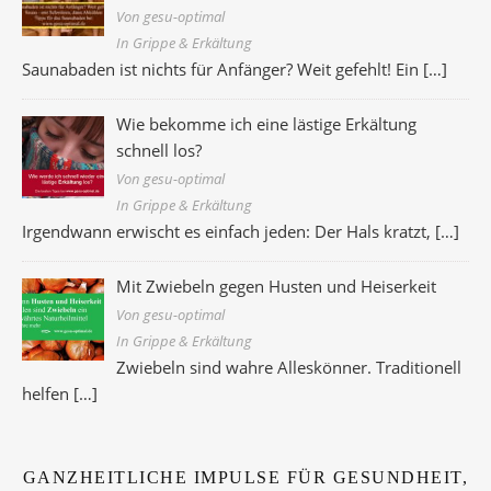
Von gesu-optimal
In Grippe & Erkältung
Saunabaden ist nichts für Anfänger? Weit gefehlt! Ein
[…]
Wie bekomme ich eine lästige Erkältung
schnell los?
Von gesu-optimal
In Grippe & Erkältung
Irgendwann erwischt es einfach jeden: Der Hals kratzt,
[…]
Mit Zwiebeln gegen Husten und Heiserkeit
Von gesu-optimal
In Grippe & Erkältung
Zwiebeln sind wahre Alleskönner. Traditionell
helfen
[…]
GANZHEITLICHE IMPULSE FÜR GESUNDHEIT,