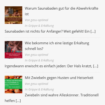
Warum Saunabaden gut für die Abwehrkräfte
ist
Von gesu-optimal
In Grippe & Erkältung
Saunabaden ist nichts für Anfänger? Weit gefehlt! Ein
[…]
Wie bekomme ich eine lästige Erkältung
schnell los?
Von gesu-optimal
In Grippe & Erkältung
Irgendwann erwischt es einfach jeden: Der Hals kratzt,
[…]
Mit Zwiebeln gegen Husten und Heiserkeit
Von gesu-optimal
In Grippe & Erkältung
Zwiebeln sind wahre Alleskönner. Traditionell
helfen
[…]