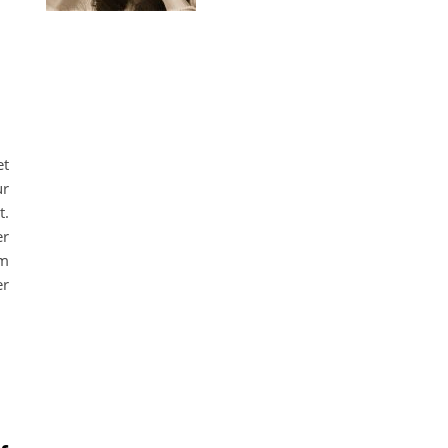
schen
et
ur
t.
er
im
er