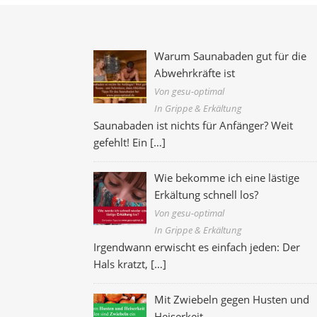
Warum Saunabaden gut für die
Abwehrkräfte ist
Von gesu-optimal
In Grippe & Erkältung
Saunabaden ist nichts für Anfänger? Weit
gefehlt! Ein
[…]
Wie bekomme ich eine lästige
Erkältung schnell los?
Von gesu-optimal
In Grippe & Erkältung
Irgendwann erwischt es einfach jeden: Der
Hals kratzt,
[…]
Mit Zwiebeln gegen Husten und
Heiserkeit