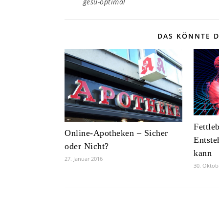
gesu-optimal
DAS KÖNNTE D
Fettle
Online-Apotheken – Sicher
Entst
oder Nicht?
kann
27. Januar 2016
30. Oktob