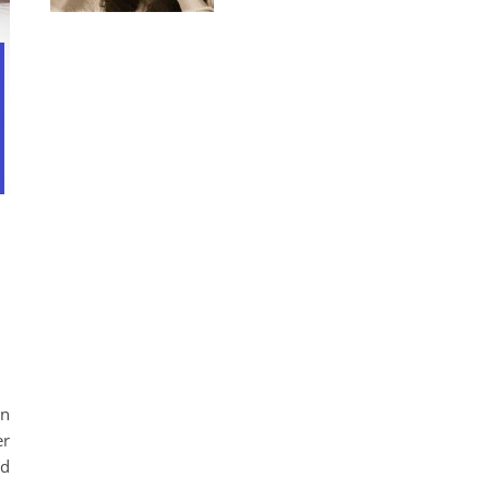
oblem
en
er
nd