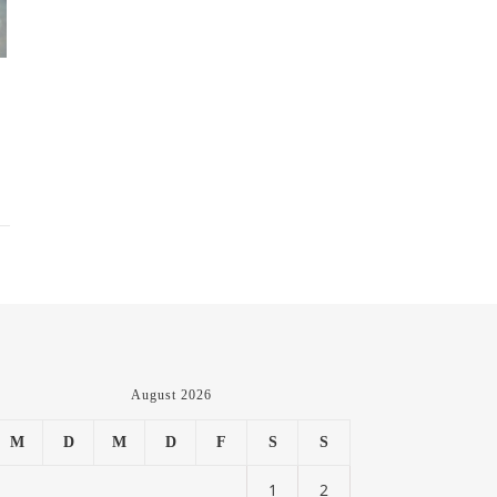
August 2026
M
D
M
D
F
S
S
1
2