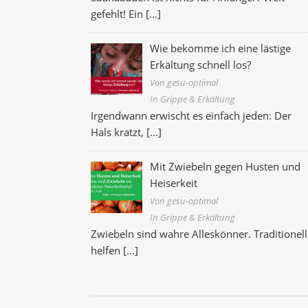
gefehlt! Ein
[…]
Wie bekomme ich eine lästige
Erkältung schnell los?
Von gesu-optimal
In Grippe & Erkältung
Irgendwann erwischt es einfach jeden: Der
Hals kratzt,
[…]
Mit Zwiebeln gegen Husten und
Heiserkeit
Von gesu-optimal
In Grippe & Erkältung
Zwiebeln sind wahre Alleskönner. Traditionell
helfen
[…]