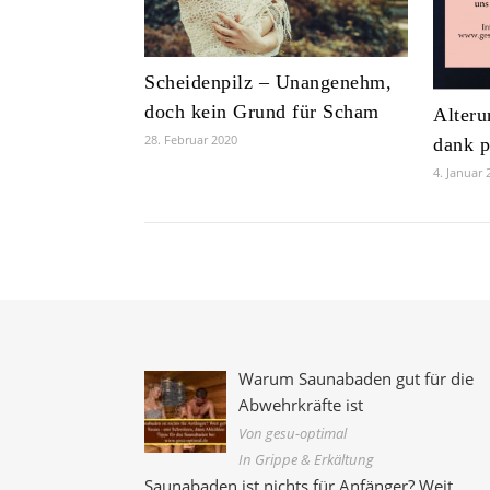
Scheidenpilz – Unangenehm,
doch kein Grund für Scham
Alteru
28. Februar 2020
dank p
4. Januar 
Warum Saunabaden gut für die
Abwehrkräfte ist
Von gesu-optimal
In Grippe & Erkältung
Saunabaden ist nichts für Anfänger? Weit