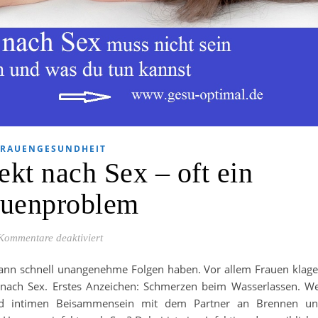
FRAUENGESUNDHEIT
kt nach Sex – oft ein
auenproblem
für Harnwegsinfekt nach Sex – oft ein Frauenpr
Kommentare deaktiviert
kann schnell unangenehme Folgen haben. Vor allem Frauen klag
 nach Sex. Erstes Anzeichen: Schmerzen beim Wasserlassen. W
d intimen Beisammensein mit dem Partner an Brennen u