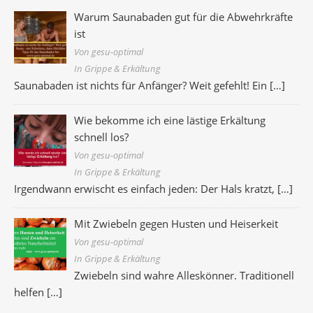
Warum Saunabaden gut für die Abwehrkräfte
ist
Von gesu-optimal
In Grippe & Erkältung
Saunabaden ist nichts für Anfänger? Weit gefehlt! Ein
[…]
Wie bekomme ich eine lästige Erkältung
schnell los?
Von gesu-optimal
In Grippe & Erkältung
Irgendwann erwischt es einfach jeden: Der Hals kratzt,
[…]
Mit Zwiebeln gegen Husten und Heiserkeit
Von gesu-optimal
In Grippe & Erkältung
Zwiebeln sind wahre Alleskönner. Traditionell
helfen
[…]